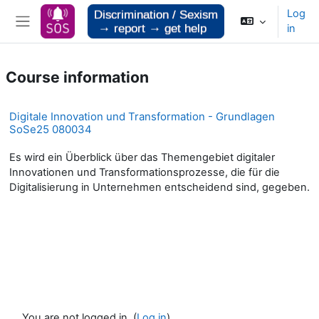
Skip to main content
Log
in
Side panel
Course information
Digitale Innovation und Transformation - Grundlagen
SoSe25 080034
Es wird ein Überblick über das Themengebiet digitaler
Innovationen und Transformationsprozesse, die für die
Digitalisierung in Unternehmen entscheidend sind, gegeben.
You are not logged in. (
Log in
)